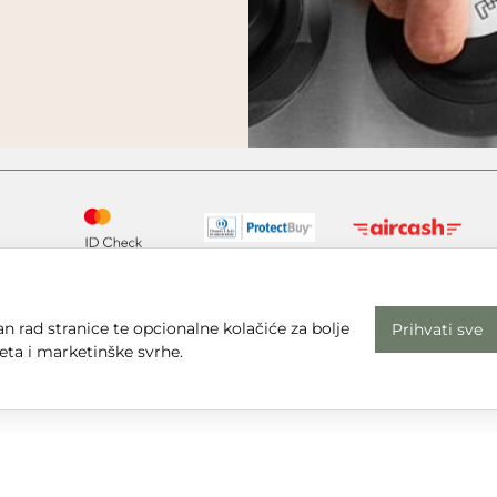
n rad stranice te opcionalne kolačiće za bolje
Prihvati sve
eta i marketinške svrhe.
Radno vrijeme
Uv
Pon - Pet: 08 - 16