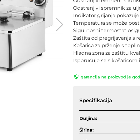
Odstranjivi element s funkc
Odstranjivi spremnik za ulje
Indikator grijanja pokazuje 
Temperatura se može posta
Sigurnosni termostat osigur
Zaštita od pregrijavanja s 
Košarica za prženje s topl
Hladna zona za zaštitu kvali
Isporučuje se s košaricom 
garancija na proizvod je go
Specifikacija
Duljina:
Širina: