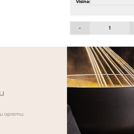
Visina:
-
ću
sku opremu