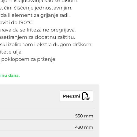
ijom isključivanja kad se ukloni.
, čini čišćenje jednostavnijim.
da li element za grijanje radi.
viti do 190°C.
ava da se friteza ne pregrijava.
resetiranjem za dodatnu zaštitu.
inski izoliranom i ekstra dugom drškom.
tete ulja.
i poklopcem za prženje.
dinu dana.
Preuzmi
550 mm
430 mm