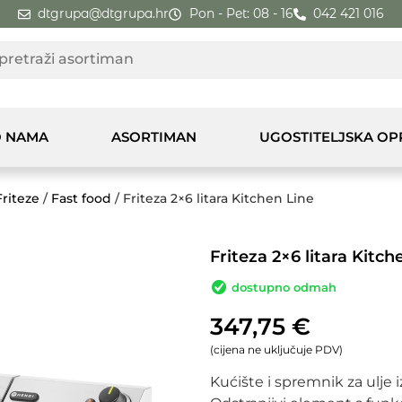
dtgrupa@dtgrupa.hr
Pon - Pet: 08 - 16
042 421 016
 NAMA
ASORTIMAN
UGOSTITELJSKA O
Friteze
/
Fast food
/ Friteza 2×6 litara Kitchen Line
Friteza 2×6 litara Kitch
dostupno odmah
347,75
€
(cijena ne uključuje PDV)
Kućište i spremnik za ulje 