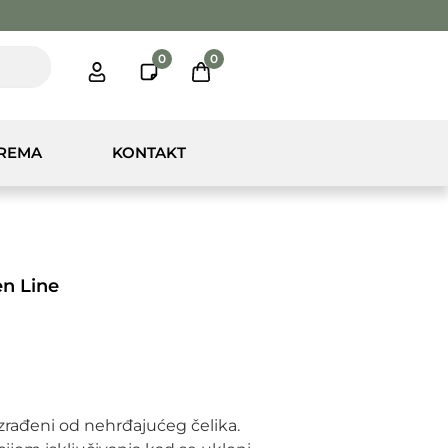
0
0
PREMA
KONTAKT
en Line
izrađeni od nehrđajućeg čelika.