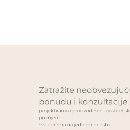
Zatražite neobvezuju
ponudu i konzultacije
projektiramo i proizvodimo ugostitelj
po mjeri
sva oprema na jednom mjestu