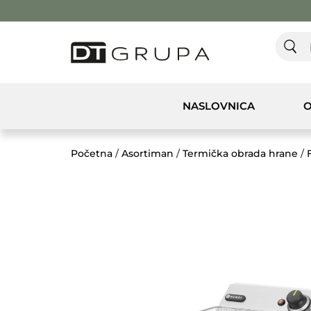
NASLOVNICA
O
Početna
/
Asortiman
/
Termička obrada hrane
/