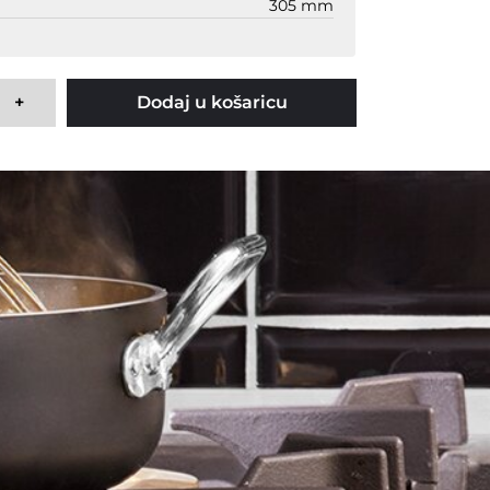
305 mm
+
Dodaj u košaricu