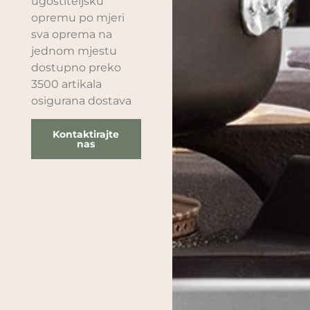
ugostiteljsku
opremu po mjeri
sva oprema na
jednom mjestu
dostupno preko
3500 artikala
osigurana dostava
Kontaktirajte
nas