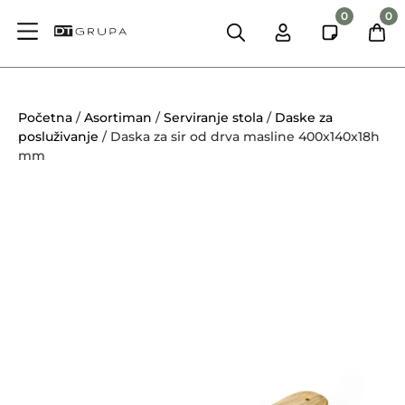
0
0
Početna
/
Asortiman
/
Serviranje stola
/
Daske za
posluživanje
/ Daska za sir od drva masline 400x140x18h
mm