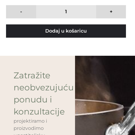
-
+
Dodaj u košaricu
Zatražite
neobvezujuću
ponudu i
konzultacije
projektiramo i
proizvodimo