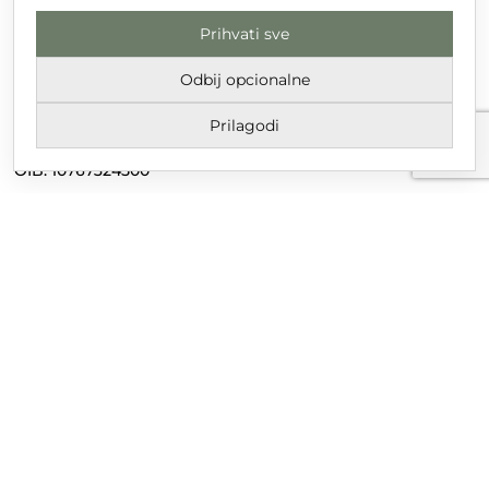
Prihvati sve
DT GRUPA d.o.o. za trgovinu i usluge
Nikole Tesle 6, 42 000 Varaždin
Odbij opcionalne
Upisano u trgovački sud u Varaždinu
Prilagodi
MBS 070142870
OIB: 10767324500
Temeljni kapital društva je 2.654,46 € uplaćen u cijelosti