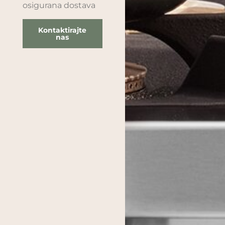
osigurana dostava
Kontaktirajte
nas