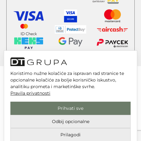
Koristimo nužne kolačiće za ispravan rad stranice te
opcionalne kolačiće za bolje korisničko iskustvo,
analitiku prometa i marketinške svrhe.
Pravila privatnosti
DT GRUPA d.o.o. za trgovinu i usluge
Nikole Tesle 6, 42 000 Varaždin
Prihvati sve
Upisano u trgovački sud u Varaždinu
Odbij opcionalne
MBS 070142870
OIB: 10767324500
Prilagodi