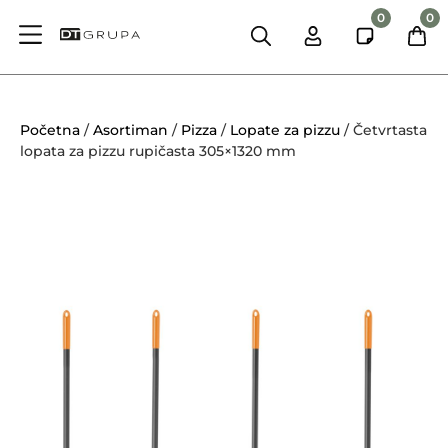
0
0
Početna
/
Asortiman
/
Pizza
/
Lopate za pizzu
/ Četvrtasta
lopata za pizzu rupičasta 305×1320 mm