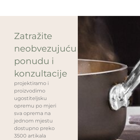
Zatražite
neobvezujuću
ponudu i
konzultacije
projektiramo i
proizvodimo
ugostiteljsku
opremu po mjeri
sva oprema na
jednom mjestu
dostupno preko
3500 artikala