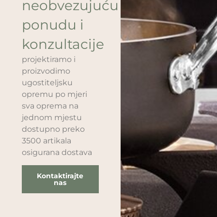
neobvezujuću
ponudu i
konzultacije
projektiramo i
proizvodimo
ugostiteljsku
opremu po mjeri
sva oprema na
jednom mjestu
dostupno preko
3500 artikala
osigurana dostava
Kontaktirajte
nas