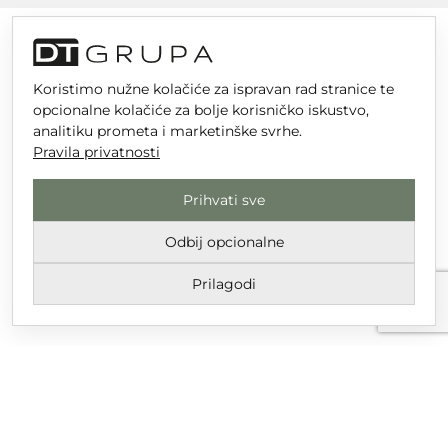
Koristimo nužne kolačiće za ispravan rad stranice te
DT GRUPA d.o.o. za trgovinu i usluge
opcionalne kolačiće za bolje korisničko iskustvo,
Nikole Tesle 6, 42 000 Varaždin
analitiku prometa i marketinške svrhe.
Pravila privatnosti
Upisano u trgovački sud u Varaždinu
MBS 070142870
Prihvati sve
OIB: 10767324500
Odbij opcionalne
Temeljni kapital društva je 2.654,46 € uplaćen u cijelosti
Prilagodi