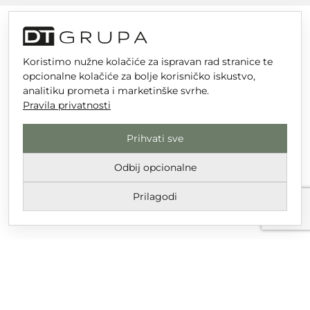
Koristimo nužne kolačiće za ispravan rad stranice te
DT GRUPA d.o.o. za trgovinu i usluge
opcionalne kolačiće za bolje korisničko iskustvo,
Nikole Tesle 6, 42 000 Varaždin
analitiku prometa i marketinške svrhe.
Pravila privatnosti
Upisano u trgovački sud u Varaždinu
MBS 070142870
Prihvati sve
OIB: 10767324500
Odbij opcionalne
Temeljni kapital društva je 2.654,46 € uplaćen u cijelosti
Prilagodi