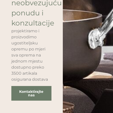
neobvezujuću
ponudu i
konzultacije
projektiramo i
proizvodimo
ugostiteljsku
opremu po mjeri
sva oprema na
jednom mjestu
dostupno preko
3500 artikala
osigurana dostava
Kontaktirajte
nas