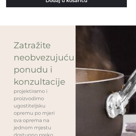
Dodaj u košaricu
Zatražite
neobvezujuću
ponudu i
konzultacije
projektiramo i
proizvodimo
ugostiteljsku
opremu po mjeri
sva oprema na
jednom mjestu
dostupno preko