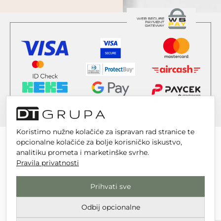
Koristimo nužne kolačiće za ispravan rad stranice te
opcionalne kolačiće za bolje korisničko iskustvo,
analitiku prometa i marketinške svrhe.
Pravila privatnosti
DT GRUPA d.o.o. za trgovinu i usluge
Nikole Tesle 6, 42 000 Varaždin
Prihvati sve
Upisano u trgovački sud u Varaždinu
Odbij opcionalne
MBS 070142870