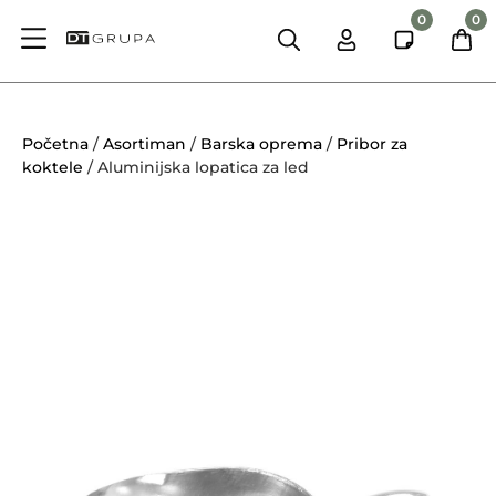
0
0
Početna
/
Asortiman
/
Barska oprema
/
Pribor za
koktele
/ Aluminijska lopatica za led