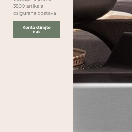
3500 artikala
osigurana dostava
Kontaktirajte
nas