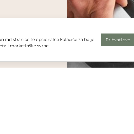
n rad stranice te opcionalne kolačiće za bolje
Prihvati sve
eta i marketinške svrhe.