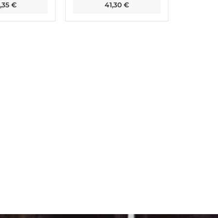
,35
€
41,30
€