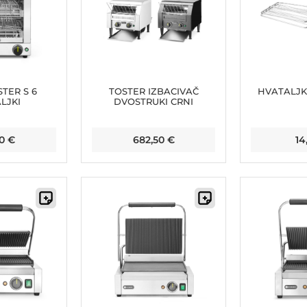
TER S 6
TOSTER IZBACIVAČ
HVATALJK
LJKI
DVOSTRUKI CRNI
50
€
682,50
€
14