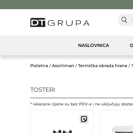
NASLOVNICA
O
Početna
/
Asortiman
/
Termička obrada hrane
/ 
TOSTERI
* iskazane cijene su bez PDV-a i ne uključuju dosta