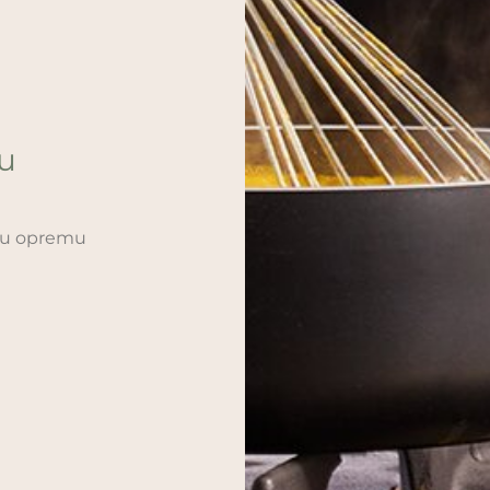
ću
sku opremu