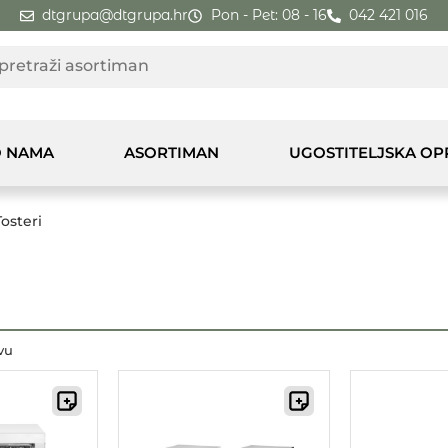
dtgrupa@dtgrupa.hr
Pon - Pet: 08 - 16
042 421 016
 NAMA
ASORTIMAN
UGOSTITELJSKA O
Tosteri
vu