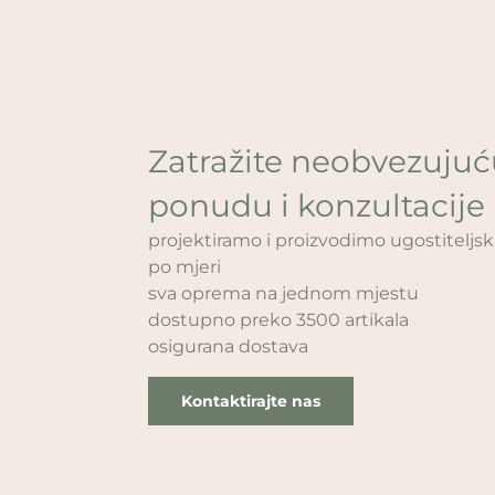
Zatražite neobvezuju
ponudu i konzultacije
projektiramo i proizvodimo ugostitelj
po mjeri
sva oprema na jednom mjestu
dostupno preko 3500 artikala
osigurana dostava
Kontaktirajte nas