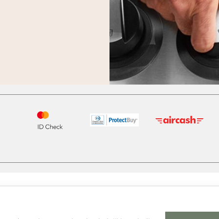
Radno vrijeme
Uv