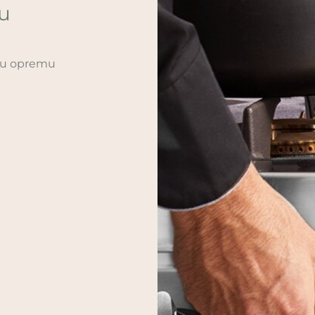
ću
sku opremu