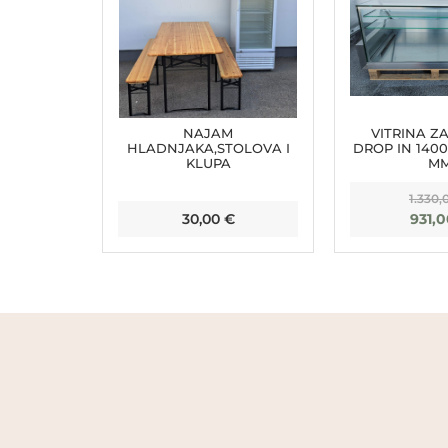
NAJAM
VITRINA Z
HLADNJAKA,STOLOVA I
DROP IN 140
KLUPA
M
1.330,
30,00
€
931,