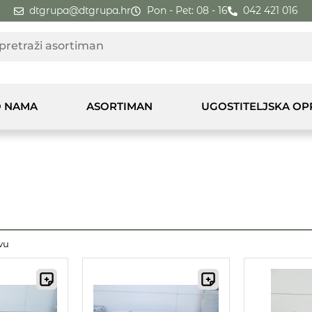
dtgrupa@dtgrupa.hr
Pon - Pet: 08 - 16
042 421 016
 NAMA
ASORTIMAN
UGOSTITELJSKA O
vu