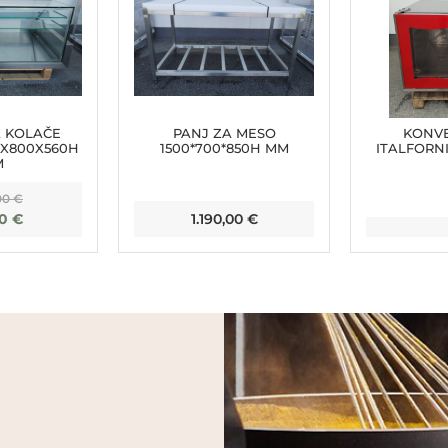
A KOLAČE
PANJ ZA MESO
KONV
0X800X560H
1500*700*850H MM
ITALFORN
M
00
€
00
€
1.190,00
€