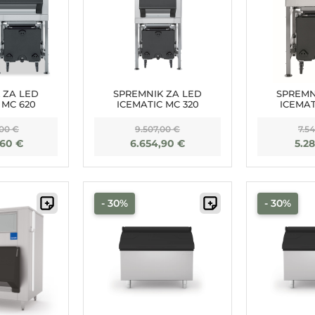
 ZA LED
SPREMNIK ZA LED
SPREMN
 MC 620
ICEMATIC MC 320
ICEMAT
,00
€
9.507,00
€
7.5
,60
€
6.654,90
€
5.2
- 30%
- 30%