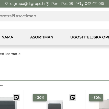
dtgrupa@dtgrupa.hr
Pon - Pet: 08 - 16
042 421 016
 NAMA
ASORTIMAN
UGOSTITELJSKA O
led Icematic
vu
- 30%
- 30%