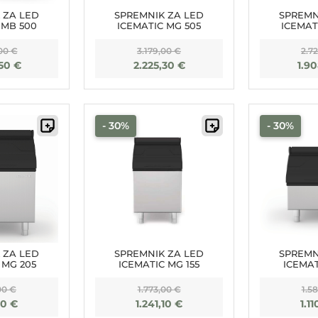
 ZA LED
SPREMNIK ZA LED
SPREMN
 MB 500
ICEMATIC MG 505
ICEMAT
,00
€
3.179,00
€
2.7
,50
€
2.225,30
€
1.9
- 30%
- 30%
 ZA LED
SPREMNIK ZA LED
SPREMN
 MG 205
ICEMATIC MG 155
ICEMAT
00
€
1.773,00
€
1.5
,00
€
1.241,10
€
1.1