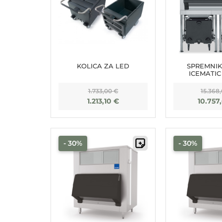
KOLICA ZA LED
SPREMNIK
ICEMATIC
1.733,00
€
15.368
1.213,10
€
10.757
- 30%
- 30%