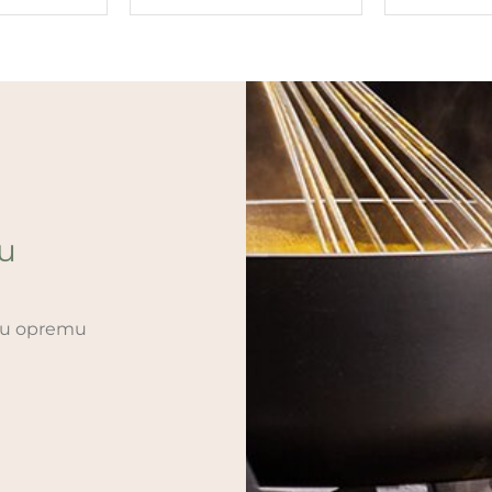
ću
sku opremu