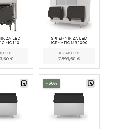
IK ZA LED
SPREMNIK ZA LED
IC MC 140
ICEMATIC MB 1000
48,00
€
10.848,00
€
83,60
€
7.593,60
€
- 30%