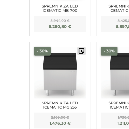
SPREMNIK ZA LED
SPREMNIK
ICEMATIC MB 700
ICEMATIC
8.944,00
€
8.425
6.260,80
€
5.897
- 30%
- 30%
SPREMNIK ZA LED
SPREMNIK
ICEMATIC MG 255
ICEMATIC
2.109,00
€
1.730,
1.476,30
€
1.211